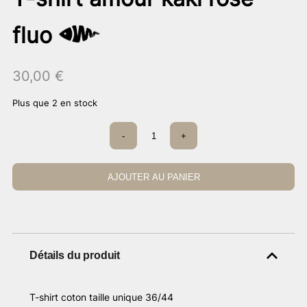
fluo
30,00
€
Plus que 2 en stock
quantité
-
+
de
T-
shirt
amour
AJOUTER AU PANIER
kaki
rose
fluo
Détails du produit
T-shirt coton taille unique 36/44