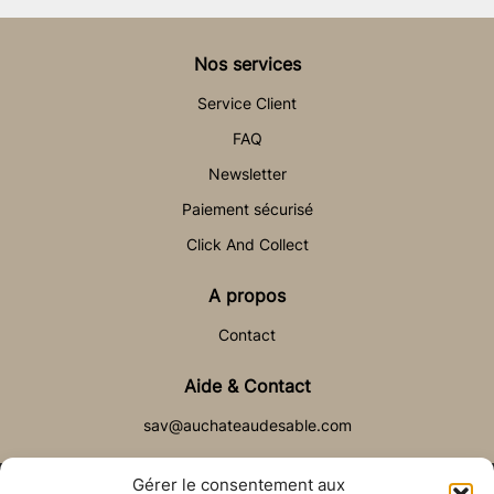
Nos services
Service Client
FAQ
Newsletter
Paiement sécurisé
Click And Collect
A propos
Contact
Aide & Contact
sav@auchateaudesable.com
Gérer le consentement aux