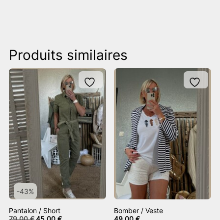
Produits similaires
-43%
Pantalon / Short
Bomber / Veste
Le
Le
79,00
€
45,00
€
49,00
€