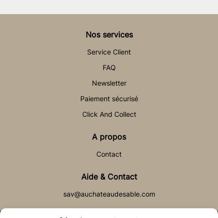
Nos services
Service Client
FAQ
Newsletter
Paiement sécurisé
Click And Collect
A propos
Contact
Aide & Contact
sav@auchateaudesable.com