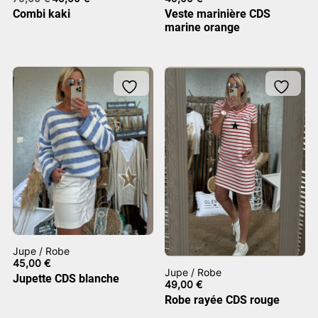
prix
prix
Combi kaki
Veste marinière CDS
initial
actuel
marine orange
était :
est :
79,00 €.
45,00 €.
Jupe / Robe
45,00
€
Jupe / Robe
Jupette CDS blanche
49,00
€
Robe rayée CDS rouge