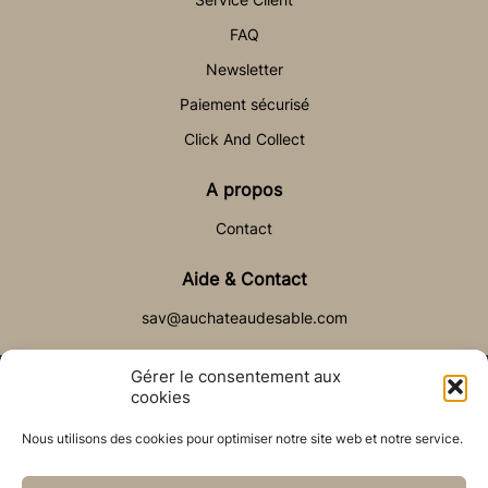
FAQ
Newsletter
Paiement sécurisé
Click And Collect
A propos
Contact
Aide & Contact
sav@auchateaudesable.com
Gérer le consentement aux
cookies
Nous utilisons des cookies pour optimiser notre site web et notre service.
© Château de Sable 2021
Politique de cookies (UE)
CGV
Réalisé par l’agence web :
PixelsAgency.fr