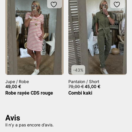
-43%
Jupe / Robe
Pantalon / Short
Le
Le
49,00
€
79,00
€
45,00
€
prix
prix
Robe rayée CDS rouge
Combi kaki
initial
actuel
était :
est :
79,00 €.
45,00 €.
Avis
Il n’y a pas encore d’avis.