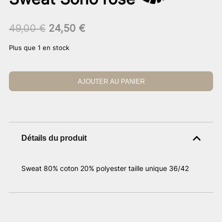
Le
Le
49,00
€
24,50
€
prix
prix
Plus que 1 en stock
initial
actuel
était :
est :
49,00 €.
24,50 €.
AJOUTER AU PANIER
Détails du produit
Sweat 80% coton 20% polyester taille unique 36/42