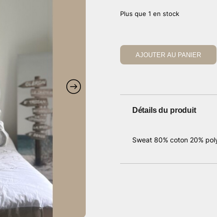
prix
prix
Plus que 1 en stock
initial
actu
était :
est :
49,00 €.
24,5
AJOUTER AU PANIER
Détails du produit
Sweat 80% coton 20% polye