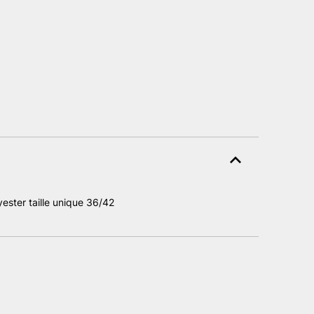
el
0 €.
ster taille unique 36/42