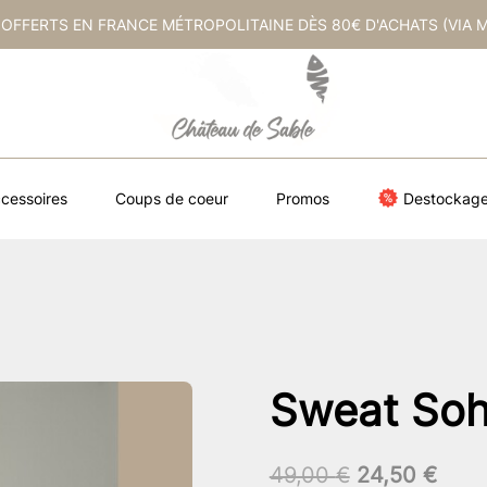
 OFFERTS EN FRANCE MÉTROPOLITAINE DÈS 80€ D'ACHATS (VIA 
cessoires
Coups de coeur
Promos
Destockag
Sweat Soh
Le
Le
49,00
€
24,50
€