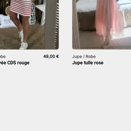
obe
49,00
€
Jupe / Robe
yée CDS rouge
Jupe tulle rose