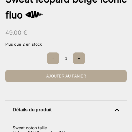
fluo
49,00
€
Plus que 2 en stock
quantité
-
+
de
Sweat
léopard
beige
AJOUTER AU PANIER
iconic
fluo
Détails du produit
Sweat coton taille