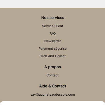
Nos services
Service Client
FAQ
Newsletter
Paiement sécurisé
Click And Collect
A propos
Contact
Aide & Contact
sav@auchateaudesable.com