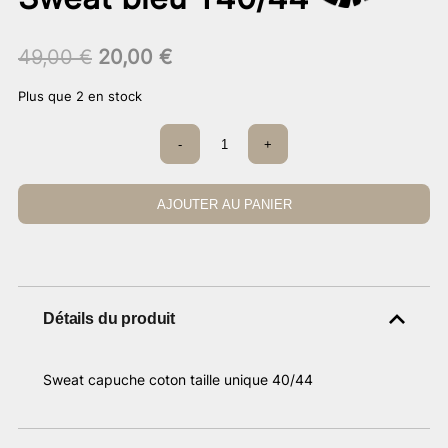
Le
Le
49,00
€
20,00
€
prix
prix
Plus que 2 en stock
initial
actuel
était :
est :
quantité
-
+
49,00 €.
de
20,00 €.
Sweat
bleu
T40/44
AJOUTER AU PANIER
Détails du produit
Sweat capuche coton taille unique 40/44