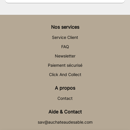
Nos services
Service Client
FAQ
Newsletter
Paiement sécurisé
Click And Collect
A propos
Contact
Aide & Contact
sav@auchateaudesable.com