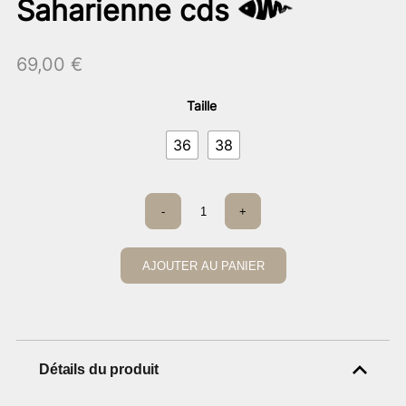
Saharienne cds
69,00
€
Taille
36
38
quantité
-
+
de
Saharienne
cds
AJOUTER AU PANIER
Détails du produit