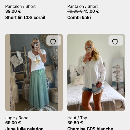
Pantalon / Short
Pantalon / Short
Le
Le
39,00
€
79,00
€
45,00
€
prix
prix
Short lin CDS corail
Combi kaki
initial
actuel
était :
est :
79,00 €.
45,00 €.
Jupe / Robe
Haut / Top
69,00
€
39,80
€
Jupe tulle celadon
Chemise CDS blanche