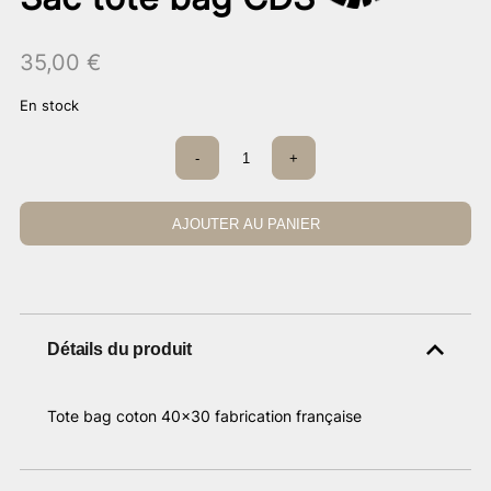
35,00
€
En stock
quantité
-
+
de
Sac
tote
bag
AJOUTER AU PANIER
CDS
Détails du produit
Tote bag coton 40×30 fabrication française