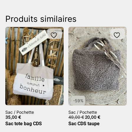
Produits similaires
-59%
Sac / Pochette
Sac / Pochette
Le
Le
35,00
€
49,00
€
20,00
€
prix
prix
Sac tote bag CDS
Sac CDS taupe
initial
actuel
était :
est :