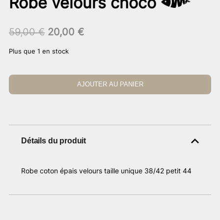
Robe velours choco
Le
Le
59,00
€
20,00
€
prix
prix
Plus que 1 en stock
initial
actuel
était :
est :
59,00 €.
20,00 €.
AJOUTER AU PANIER
Détails du produit
Robe coton épais velours taille unique 38/42 petit 44