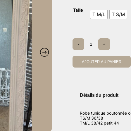
Taille
T M/L
T S/M
quantité
-
+
de
Robe
tunique
bleue
AJOUTER AU PANIER
Détails du produit
Robe tunique boutonnée c
TS/M 36/38
TM/L 38/42 petit 44