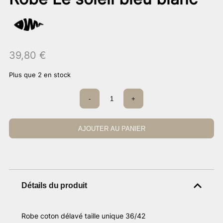
39,80
€
Plus que 2 en stock
quantité
-
+
de
Robe
Le
soleil
AJOUTER AU PANIER
bleu
blanc
Détails du produit
Robe coton délavé taille unique 36/42