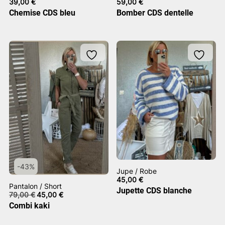
39,00
€
59,00
€
Chemise CDS bleu
Bomber CDS dentelle
-43%
Jupe / Robe
45,00
€
Pantalon / Short
Jupette CDS blanche
Le
Le
79,00
€
45,00
€
prix
prix
Combi kaki
initial
actuel
était :
est :