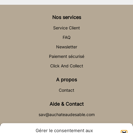
Nos services
Service Client
FAQ
Newsletter
Paiement sécurisé
Click And Collect
A propos
Contact
Aide & Contact
sav@auchateaudesable.com
Gérer le consentement aux