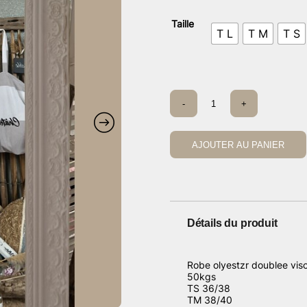
Taille
T L
T M
T S
quantité
-
+
de
Robe
CDS
rose
AJOUTER AU PANIER
Détails du produit
Robe olyestzr doublee visc
50kgs
TS 36/38
TM 38/40