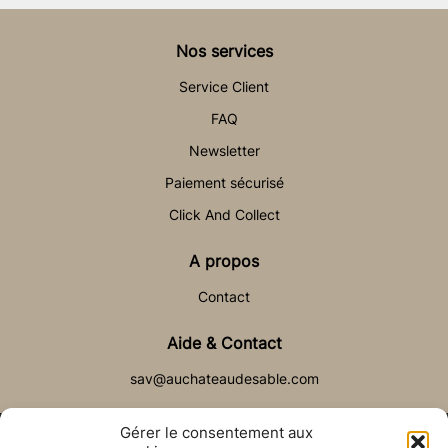
Nos services
Service Client
FAQ
Newsletter
Paiement sécurisé
Click And Collect
A propos
Contact
Aide & Contact
sav@auchateaudesable.com
Gérer le consentement aux