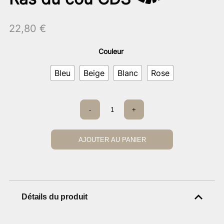
22,80
€
Couleur
Bleu
Beige
Blanc
Rose
quantité
-
+
de
Ras
du
cou
AJOUTER AU PANIER
CDS
Détails du produit