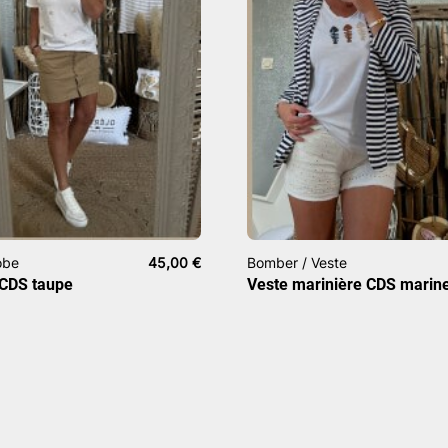
obe
45,00
€
Bomber / Veste
 CDS taupe
Veste marinière CDS marin