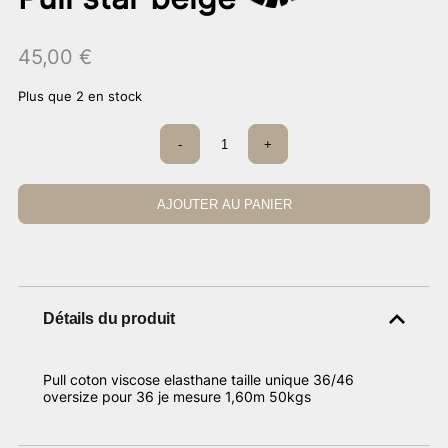
45,00
€
Plus que 2 en stock
quantité
-
+
de
Pull
star
beige
AJOUTER AU PANIER
Détails du produit
Pull coton viscose elasthane taille unique 36/46
oversize pour 36 je mesure 1,60m 50kgs