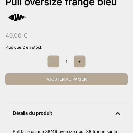
Pull oversize frangé bleu
49,00
€
Plus que 2 en stock
quantité
-
+
de
Pull
oversize
frangé
AJOUTER AU PANIER
bleu
Détails du produit
Pull taille unique 38/46 oversize pour 38 frange sur le