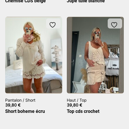
Chemise CDS beige
Jupe tulle blanche
Pantalon / Short
Haut / Top
39,80
€
39,80
€
Short boheme écru
Top cds crochet