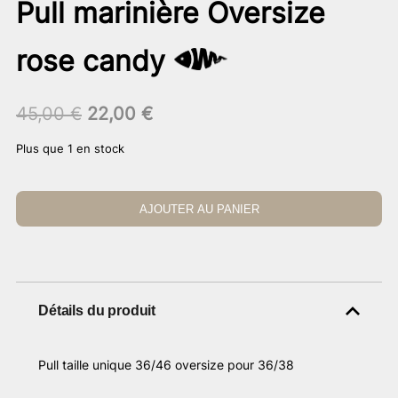
Pull marinière Oversize
rose candy
Le
Le
45,00
€
22,00
€
prix
prix
Plus que 1 en stock
initial
actuel
était :
est :
45,00 €.
22,00 €.
AJOUTER AU PANIER
Détails du produit
Pull taille unique 36/46 oversize pour 36/38