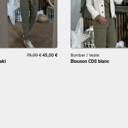
Le
Le
79,00
€
45,00
€
Bomber / Veste
prix
prix
aki
Blouson CDS blanc
initial
actuel
était :
est :
79,00 €.
45,00 €.