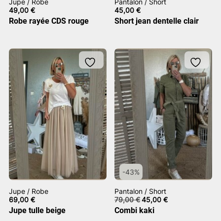
Jupe / Robe
Pantalon / Short
49,00
€
45,00
€
Robe rayée CDS rouge
Short jean dentelle clair
-43%
Jupe / Robe
Pantalon / Short
Le
Le
69,00
€
79,00
€
45,00
€
prix
prix
Jupe tulle beige
Combi kaki
initial
actuel