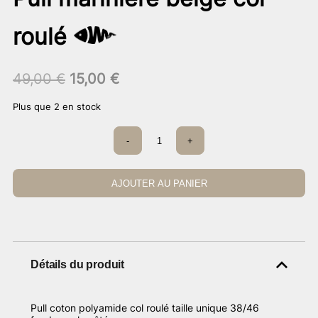
roulé
Le
Le
49,00
€
15,00
€
prix
prix
Plus que 2 en stock
initial
actuel
était :
est :
quantité
-
+
49,00 €.
de
15,00 €.
Pull
marinière
beige
AJOUTER AU PANIER
col
roulé
Détails du produit
Pull coton polyamide col roulé taille unique 38/46