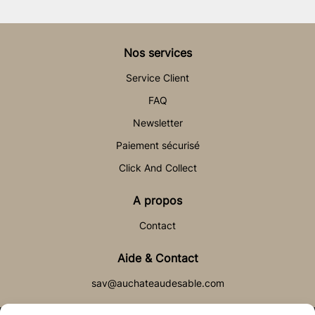
Nos services
Service Client
FAQ
Newsletter
Paiement sécurisé
Click And Collect
A propos
Contact
Aide & Contact
sav@auchateaudesable.com