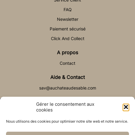
FAQ
Newsletter
Paiement sécurisé
Click And Collect
A propos
Contact
Aide & Contact
sav@auchateaudesable.com
Gérer le consentement aux
cookies
Nous utilisons des cookies pour optimiser notre site web et notre service.
© Château de Sable 2021
Politique de cookies (UE)
CGV
Réalisé par l’agence web :
PixelsAgency.fr