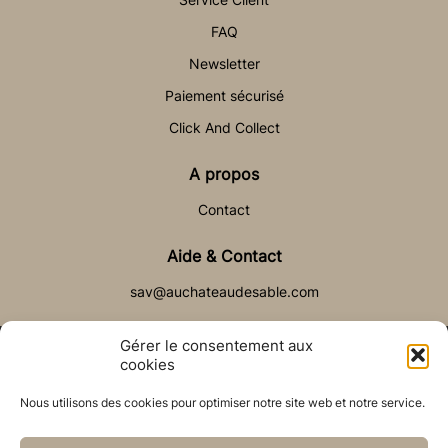
FAQ
Newsletter
Paiement sécurisé
Click And Collect
A propos
Contact
Aide & Contact
sav@auchateaudesable.com
Gérer le consentement aux
cookies
Nous utilisons des cookies pour optimiser notre site web et notre service.
© Château de Sable 2021
Politique de cookies (UE)
CGV
Réalisé par l’agence web :
PixelsAgency.fr