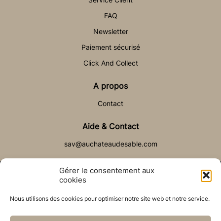
FAQ
Newsletter
Paiement sécurisé
Click And Collect
A propos
Contact
Aide & Contact
sav@auchateaudesable.com
Gérer le consentement aux
cookies
Nous utilisons des cookies pour optimiser notre site web et notre service.
© Château de Sable 2021
Politique de cookies (UE)
CGV
Réalisé par l’agence web :
PixelsAgency.fr