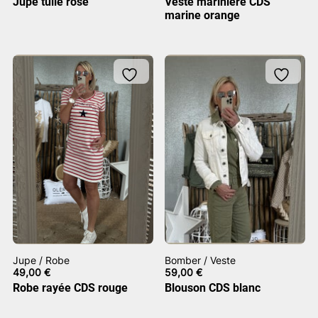
Jupe tulle rose
Veste marinière CDS
marine orange
Jupe / Robe
Bomber / Veste
49,00
€
59,00
€
Robe rayée CDS rouge
Blouson CDS blanc