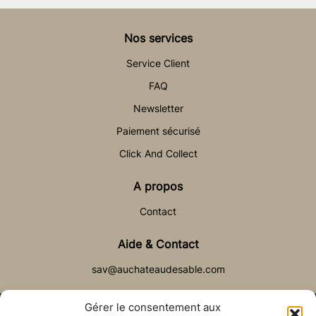
Nos services
Service Client
FAQ
Newsletter
Paiement sécurisé
Click And Collect
A propos
Contact
Aide & Contact
sav@auchateaudesable.com
Gérer le consentement aux