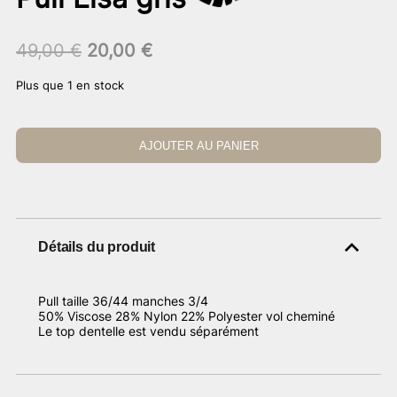
Le
Le
49,00
€
20,00
€
prix
prix
Plus que 1 en stock
initial
actuel
était :
est :
49,00 €.
20,00 €.
AJOUTER AU PANIER
Détails du produit
Pull taille 36/44 manches 3/4
50% Viscose 28% Nylon 22% Polyester vol cheminé
Le top dentelle est vendu séparément