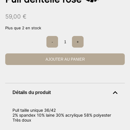
59,00
€
Plus que 2 en stock
quantité
-
+
de
Pull
dentelle
rose
AJOUTER AU PANIER
Détails du produit
Pull taille unique 36/42
2% spandex 10% laine 30% acrylique 58% polyester
Très doux