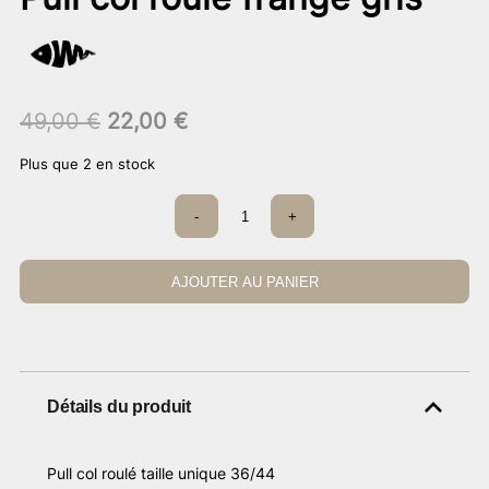
Le
Le
49,00
€
22,00
€
prix
prix
Plus que 2 en stock
initial
actuel
était :
est :
quantité
-
+
49,00 €.
de
22,00 €.
Pull
col
roulé
AJOUTER AU PANIER
frange
gris
Détails du produit
Pull col roulé taille unique 36/44