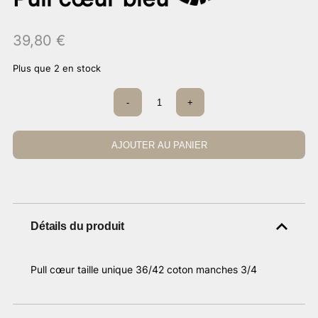
39,80
€
Plus que 2 en stock
quantité
-
+
de
Pull
cœur
bleu
AJOUTER AU PANIER
Détails du produit
Pull cœur taille unique 36/42 coton manches 3/4