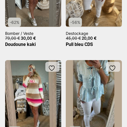
-62%
-56%
Bomber / Veste
Destockage
Le
Le
Le
Le
79,00
€
30,00
€
45,00
€
20,00
€
prix
prix
prix
prix
Doudoune kaki
Pull bleu CDS
initial
actuel
initial
actuel
était :
est :
était :
est :
79,00 €.
30,00 €.
45,00 €.
20,00 €.