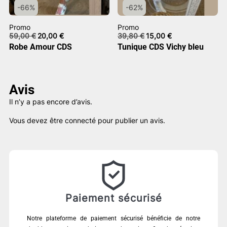
-66%
-62%
Promo
Promo
Le
Le
Le
Le
59,00
€
20,00
€
39,80
€
15,00
€
prix
prix
prix
prix
Robe Amour CDS
Tunique CDS Vichy bleu
initial
actuel
initial
actuel
était :
est :
était :
est :
59,00 €.
20,00 €.
39,80 €.
15,00 €.
Avis
Il n’y a pas encore d’avis.
Vous devez être
connecté
pour publier un avis.
Paiement sécurisé
Notre plateforme de paiement sécurisé bénéficie de notre