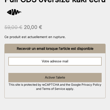
Le
Le
59,00
€
20,00
€
prix
prix
Ce produit est actuellement en rupture.
initial
actuel
était :
est :
Recevoir un email lorsque l'article est disponible
59,00 €.
20,00 €.
Activer l'alerte
This site is protected by reCAPTCHA and the Google
Privacy Policy
and
Terms of Service
apply.