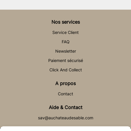
Nos services
Service Client
FAQ
Newsletter
Paiement sécurisé
Click And Collect
A propos
Contact
Aide & Contact
sav@auchateaudesable.com