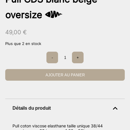
oversize
49,00
€
Plus que 2 en stock
quantité
-
+
de
Pull
CDS
blanc
AJOUTER AU PANIER
beige
oversize
Détails du produit
Pull coton viscose elasthane taille unique 38/44