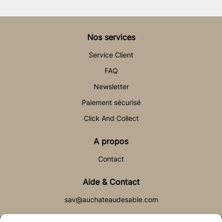
Nos services
Service Client
FAQ
Newsletter
Paiement sécurisé
Click And Collect
A propos
Contact
Aide & Contact
sav@auchateaudesable.com