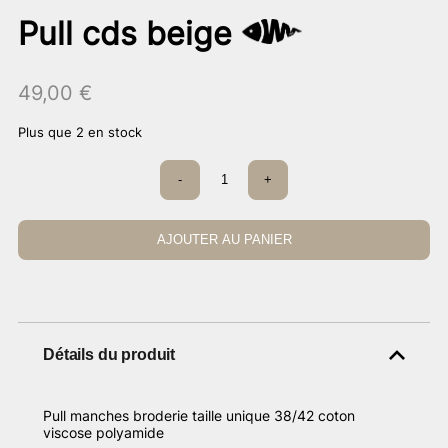
Pull cds beige
49,00
€
Plus que 2 en stock
quantité
-
+
de
Pull
cds
beige
AJOUTER AU PANIER
Détails du produit
Pull manches broderie taille unique 38/42 coton
viscose polyamide