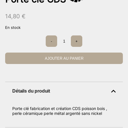
14,80
€
En stock
quantité
-
+
de
Porte
clé
CDS
AJOUTER AU PANIER
Détails du produit
Porte clé fabrication et création CDS poisson bois ,
perle céramique perle métal argenté sans nickel