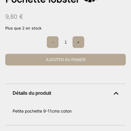
9,80
€
Plus que 2 en stock
quantité
-
+
de
Pochette
lobster
AJOUTER AU PANIER
Détails du produit
Petite pochette 9-11cms coton