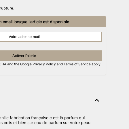
rupture.
 email lorsque l'article est disponible
Activer l'alerte
PTCHA and the Google
Privacy Policy
and
Terms of Service
apply.
ille fabrication française c est là parfum qui
s colis et bien sur eau de parfum sur votre peau