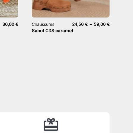
Plage
30,00
€
Chaussures
24,50
€
–
59,00
€
de
Sabot CDS caramel
prix :
24,50 €
à
59,00 €