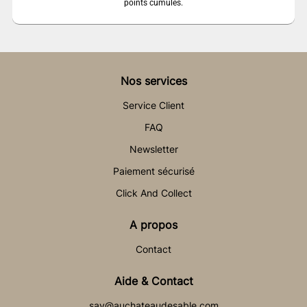
points cumulés.
Nos services
Service Client
FAQ
Newsletter
Paiement sécurisé
Click And Collect
A propos
Contact
Aide & Contact
sav@auchateaudesable.com