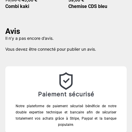
prix
prix
Combi kaki
Chemise CDS bleu
initial
actuel
était :
est :
79,00 €.
45,00 €.
Avis
Il n’y a pas encore d’avis.
Vous devez être
connecté
pour publier un avis.
Paiement sécurisé
Notre plateforme de paiement sécurisé bénéficie de notre
double expertise technique et bancaire afin de sécuriser
totalement vos achats grâce à Stripe, Paypal et la banque
populaire.