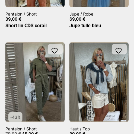
Pantalon / Short
Jupe / Robe
39,00
€
69,00
€
Short lin CDS corail
Jupe tulle bleu
-43%
Pantalon / Short
Haut / Top
Le
Le
79,00
€
45,00
€
39,00
€