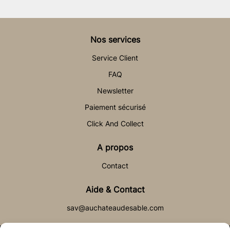
Nos services
Service Client
FAQ
Newsletter
Paiement sécurisé
Click And Collect
A propos
Contact
Aide & Contact
sav@auchateaudesable.com