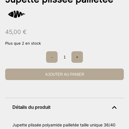
45,00
€
Plus que 2 en stock
quantité
-
+
de
Jupette
plissée
pailletée
AJOUTER AU PANIER
Détails du produit
Jupette plissée polyamide pailletée taille unique 36/40