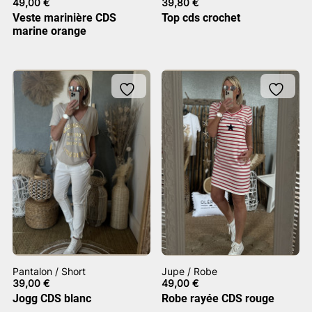
49,00
€
39,80
€
Veste marinière CDS
Top cds crochet
marine orange
Pantalon / Short
Jupe / Robe
39,00
€
49,00
€
Jogg CDS blanc
Robe rayée CDS rouge