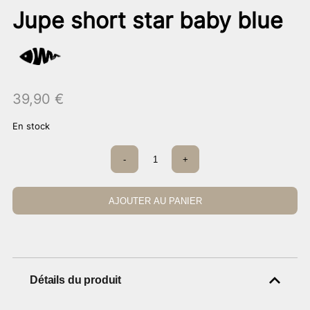
Jupe short star baby blue
39,90
€
En stock
quantité
-
+
de
Jupe
short
star
AJOUTER AU PANIER
baby
blue
Détails du produit