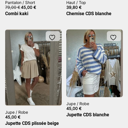
Pantalon / Short
Haut / Top
Le
Le
79,00
€
45,00
€
39,80
€
prix
prix
Combi kaki
Chemise CDS blanche
initial
actuel
était :
est :
79,00 €.
45,00 €.
Jupe / Robe
45,00
€
Jupe / Robe
Jupette CDS blanche
45,00
€
Jupette CDS plissée beige