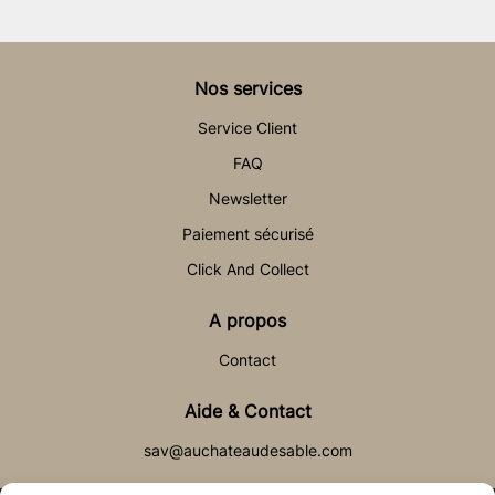
Nos services
Service Client
FAQ
Newsletter
Paiement sécurisé
Click And Collect
A propos
Contact
Aide & Contact
sav@auchateaudesable.com