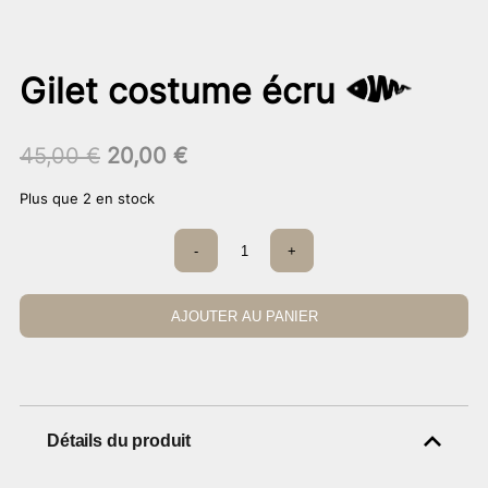
Gilet costume écru
Le
Le
45,00
€
20,00
€
prix
prix
Plus que 2 en stock
initial
actuel
était :
est :
quantité
-
+
45,00 €.
de
20,00 €.
Gilet
costume
écru
AJOUTER AU PANIER
Détails du produit