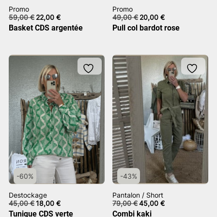
Promo
Promo
Le
Le
Le
Le
59,00
€
22,00
€
49,00
€
20,00
€
prix
prix
prix
prix
Basket CDS argentée
Pull col bardot rose
initial
actuel
initial
actuel
était :
est :
était :
est :
59,00 €.
22,00 €.
49,00 €.
20,00 €.
-60%
-43%
Destockage
Pantalon / Short
Le
Le
Le
Le
45,00
€
18,00
€
79,00
€
45,00
€
prix
prix
prix
prix
Tunique CDS verte
Combi kaki