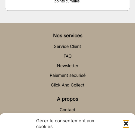
points cumulés.
Nos services
Service Client
FAQ
Newsletter
Paiement sécurisé
Click And Collect
A propos
Contact
Gérer le consentement aux
Aide & Contact
cookies
sav@auchateaudesable.com