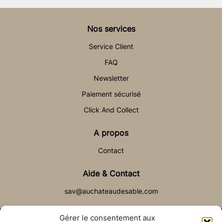
Nos services
Service Client
FAQ
Newsletter
Paiement sécurisé
Click And Collect
A propos
Contact
Aide & Contact
sav@auchateaudesable.com
Gérer le consentement aux