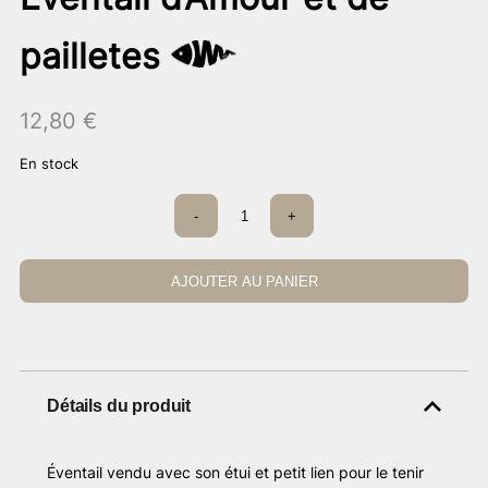
pailletes
12,80
€
En stock
quantité
-
+
de
Éventail
d’Amour
et
AJOUTER AU PANIER
de
pailletes
Détails du produit
Éventail vendu avec son étui et petit lien pour le tenir