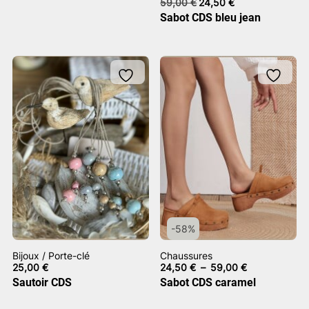
Le
Le
59,00
€
24,50
€
prix
prix
Sabot CDS bleu jean
initial
actuel
était :
est :
59,00 €.
24,50 €.
-58%
Bijoux / Porte-clé
Chaussures
Plage
25,00
€
24,50
€
–
59,00
€
de
Sautoir CDS
Sabot CDS caramel
prix :
24,50 €