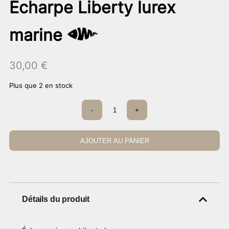
Écharpe Liberty lurex
marine
30,00
€
Plus que 2 en stock
quantité
-
+
de
Écharpe
Liberty
lurex
AJOUTER AU PANIER
marine
Détails du produit