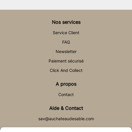
Nos services
Service Client
FAQ
Newsletter
Paiement sécurisé
Click And Collect
A propos
Contact
Aide & Contact
sav@auchateaudesable.com