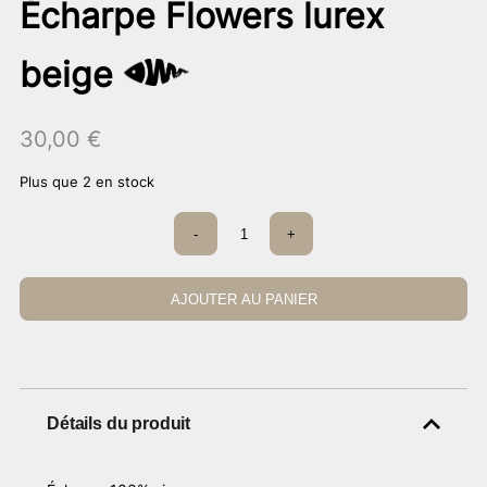
Écharpe Flowers lurex
beige
30,00
€
Plus que 2 en stock
quantité
-
+
de
Écharpe
Flowers
lurex
AJOUTER AU PANIER
beige
Détails du produit