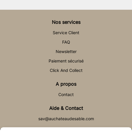
Nos services
Service Client
FAQ
Newsletter
Paiement sécurisé
Click And Collect
A propos
Contact
Aide & Contact
sav@auchateaudesable.com