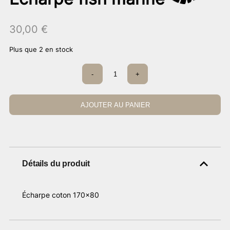
30,00
€
Plus que 2 en stock
quantité
-
+
de
Écharpe
fish
marine
AJOUTER AU PANIER
Détails du produit
Écharpe coton 170×80