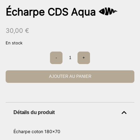
Écharpe CDS Aqua
30,00
€
En stock
quantité
-
+
de
Écharpe
CDS
Aqua
AJOUTER AU PANIER
Détails du produit
Écharpe coton 180×70