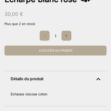
30,00
€
Plus que 2 en stock
quantité
-
+
de
Echarpe
blanc
rose
AJOUTER AU PANIER
Détails du produit
Echarpe viscose coton