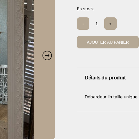
En stock
quantité
-
+
de
Débardeur
lin
blanc
AJOUTER AU PANIER
Détails du produit
Débardeur lin taille unique