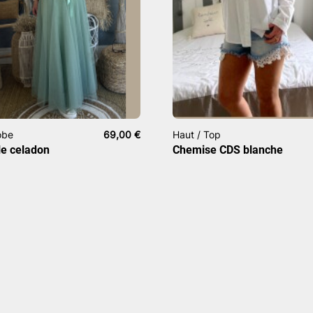
obe
69,00
€
Haut / Top
le celadon
Chemise CDS blanche