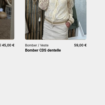
Le
Le
€
45,00
€
Bomber / Veste
59,00
€
prix
prix
Bomber CDS dentelle
initial
actuel
était :
est :
79,00 €.
45,00 €.