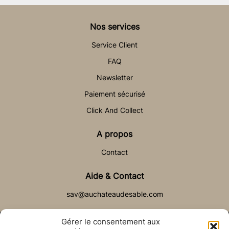
Nos services
Service Client
FAQ
Newsletter
Paiement sécurisé
Click And Collect
A propos
Contact
Aide & Contact
sav@auchateaudesable.com
Gérer le consentement aux