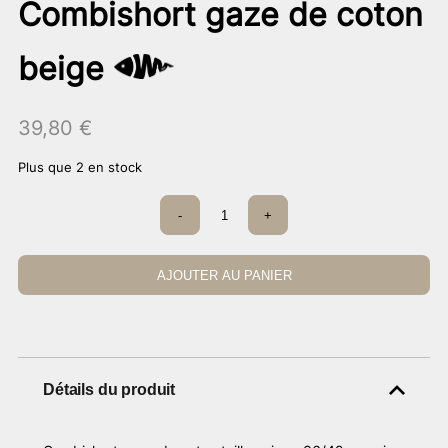
Combishort gaze de coton
beige
39,80
€
Plus que 2 en stock
quantité
-
+
de
Combishort
gaze
de
AJOUTER AU PANIER
coton
beige
Détails du produit