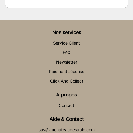
Nos services
Service Client
FAQ
Newsletter
Paiement sécurisé
Click And Collect
A propos
Contact
Aide & Contact
sav@auchateaudesable.com